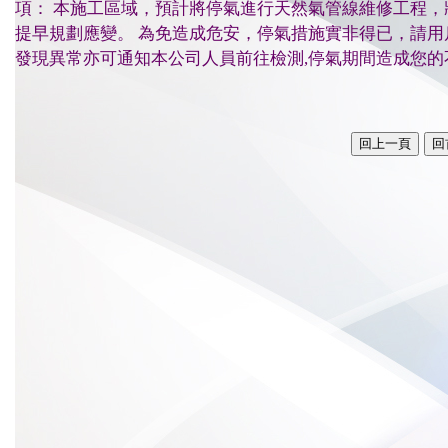
項： 本施工區域，預計將停氣進行天然氣管線維修工程
提早規劃應變。 為免造成危安，停氣措施實非得已，請
發現異常亦可通知本公司人員前往檢測,停氣期間造成您的